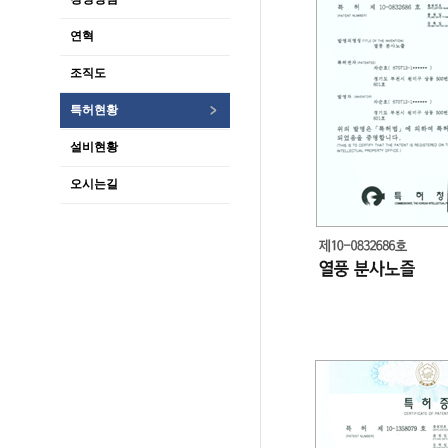
연혁
조직도
특허현황
설비현황
오시는길